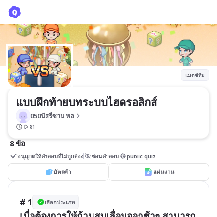
แบบฝึกท้ายบทระบบไฮดรอลิกส์
050นัสรีซาน หล
แมตช์ทีม
แบบฝึกท้ายบทระบบไฮดรอลิกส์
050นัสรีซาน หล
81
8 ข้อ
อนุญาตให้คำตอบที่ไม่ถูกต้อง
ซ่อนคำตอบ
public quiz
บัตรคำ
แผ่นงาน
# 1
เลือกประเภท
เมื่อต้องการให้ก้านสูบเลื่อนออกช้าๆ สามารถ