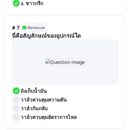
ง. ชาวกรีก
# 7
เลือกประเภท
นี่คือสัญลักษณ์ของอุปกรณ์ใด
ถังเก็บน้ำมัน 
วาล์วควบคุมความดัน 
วาล์วกันกลับ 
วาล์วควบคุมอัตราการไหล 