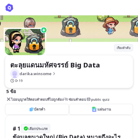
ตะลุยแดนมหัศจรรย์ Big Data
darika.winsome
เรียงลำดับ
ตะลุยแดนมหัศจรรย์ Big Data
darika.winsome
19
5 ข้อ
ไม่อนุญาตให้ตอบคำตอบที่ไม่ถูกต้อง
ซ่อนคำตอบ
public quiz
บัตรคำ
แผ่นงาน
# 1
เลือกประเภท
ข้อมูลขนาดใหญ่ (Big Data) หมายถึงอะไร