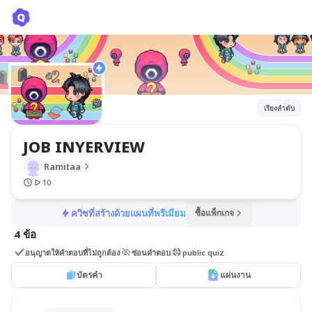
JOB INYERVIEW
Ramitaa
เรียงลำดับ
JOB INYERVIEW
Ramitaa
10
ควิซที่สร้างด้วยแผนที่พรีเมียม
ซื้อแพ็กเกจ
4 ข้อ
อนุญาตให้คำตอบที่ไม่ถูกต้อง
ซ่อนคำตอบ
public quiz
บัตรคำ
แผ่นงาน