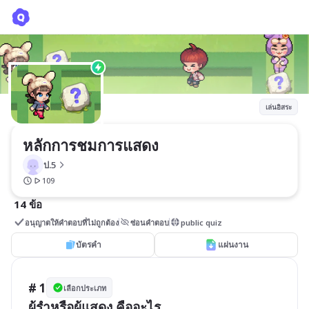
หลักการชมการแสดง
ป.5
เล่นอิสระ
หลักการชมการแสดง
ป.5
109
14 ข้อ
อนุญาตให้คำตอบที่ไม่ถูกต้อง
ซ่อนคำตอบ
public quiz
บัตรคำ
แผ่นงาน
# 1
เลือกประเภท
ผู้รำหรือผู้แสดง คืออะไร