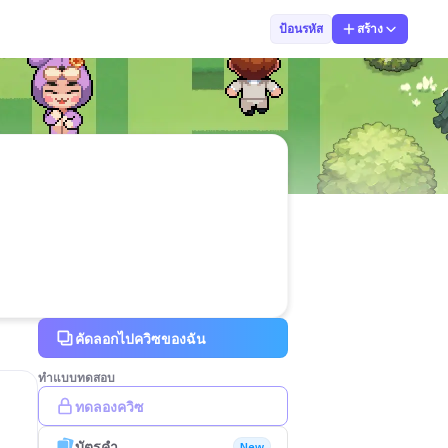
Parnprakai3639
ป้อนรหัส
สร้าง
คัดลอกไปควิซของฉัน
ทำแบบทดสอบ
ทดลองควิซ
บัตรคำ
New