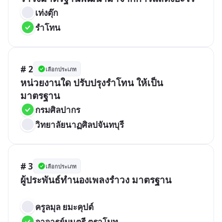
เท่งตุ๊ก
รำโทน
# 2
เลือกประเภท
หน่วยงานใด ปรับปรุงรำโทน ให้เป็น
กรมศิลปากร
วิทยาลัยนาฏศิลปจันทบุรี
# 3
เลือกประเภท
ผู้ประพันธ์ทำนองเพลงรำวง มาตรฐาน

ครูลมุล ยมะคุปต์
อาจารย์มนตรี ตราโมท