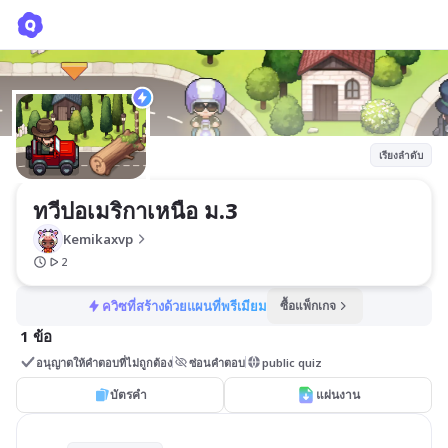
ทวีปอเมริกาเหนือ ม.3
Kemikaxvp
เรียงลำดับ
ทวีปอเมริกาเหนือ ม.3
Kemikaxvp
2
ควิซที่สร้างด้วยแผนที่พรีเมียม
ซื้อแพ็กเกจ
1 ข้อ
อนุญาตให้คำตอบที่ไม่ถูกต้อง
ซ่อนคำตอบ
public quiz
บัตรคำ
แผ่นงาน