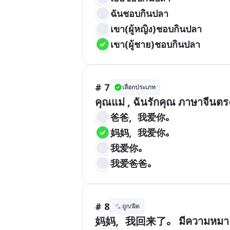
ฉันชอบกินปลา
เขา(ผู้หญิง)ชอบกินปลา
เขา(ผู้ชาย)ชอบกินปลา
# 7
เลือกประเภท
爸爸，我爱你。
妈妈，我爱你。
我爱你。
我爱爸爸。
# 8
ถูก/ผิด