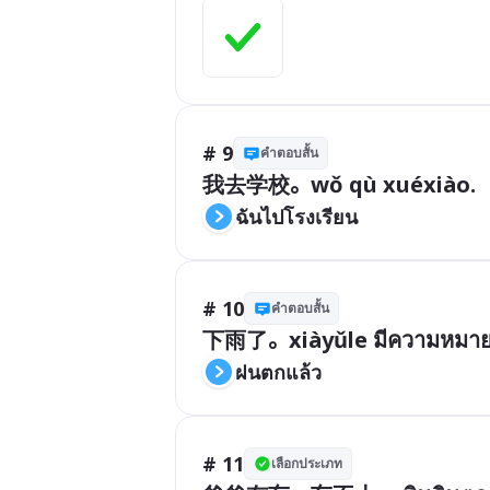
# 9
คำตอบสั้น
ฉันไปโรงเรียน
# 10
คำตอบสั้น
下雨了。xiàyǔle มีความหมายว
ฝนตกแล้ว
# 11
เลือกประเภท