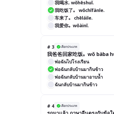
我喝水. wǒhēshuǐ.
我吃饭了。 wǒchīfànle. 
车来了。 chēláile.
我爱你。wǒàinǐ.
# 3
เลือกประเภท
พ่อฉันไปโรงเรียน
พ่อฉันกลับบ้านมากินข้าว
พ่อฉันกลับบ้านมาอาบน้ำ
ฉันกลับบ้านมากินข้าว
# 4
เลือกประเภท