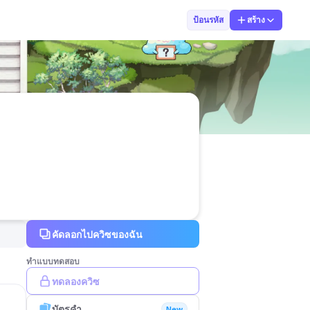
pantipa sewisi
ป้อนรหัส
สร้าง
คัดลอกไปควิซของฉัน
ทำแบบทดสอบ
ทดลองควิซ
บัตรคำ
New