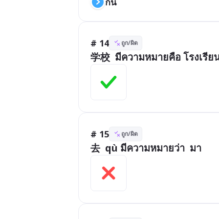
กิน
# 14
ถูก/ผิด
学校  มีความหมายคือ โรงเรีย
# 15
ถูก/ผิด
去  qù มีความหมายว่า  มา