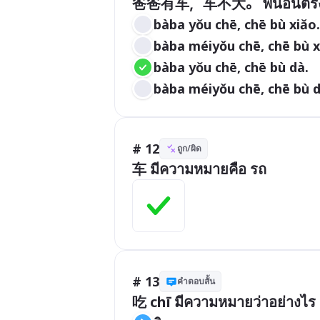
bàba yǒu chē, chē bù xiǎo.
bàba méiyǒu chē, chē bù x
bàba yǒu chē, chē bù dà.
bàba méiyǒu chē, chē bù d
# 12
ถูก/ผิด
车 มีความหมายคือ รถ
# 13
คำตอบสั้น
吃 chī มีความหมายว่าอย่างไร