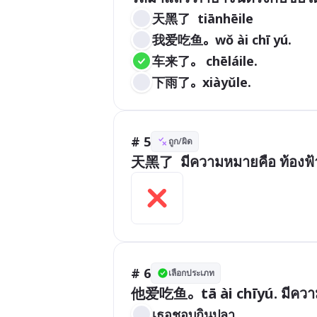
天黑了  tiānhēile
我爱吃鱼。wǒ ài chī yú.
车来了。 chēláile.
下雨了。xiàyǔle.
# 5
ถูก/ผิด
# 6
เลือกประเภท
เธอชอบกินปลา