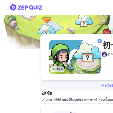
初一第十课句子
 
pa
เล่นอิสระ
ควิซท
20 ข้อ
อนุญาตให้คำตอบที่ไม่ถูกต้อง
แสดงคำตอบเมื่อตอ