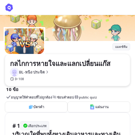
กลไกการหายใจและแลกเปลี่ยนแก๊ส
BL-หนิง ประจิต
แมตช์ทีม
กลไกการหายใจและแลกเปลี่ยนแก๊ส
BL-หนิง ประจิต
108
10 ข้อ
อนุญาตให้คำตอบที่ไม่ถูกต้อง
ซ่อนคำตอบ
public quiz
บัตรคำ
แผ่นงาน
# 1
เลือกประเภท
บริเวณใดที่พบทั้งทางเดินอาหารและทางเดิน