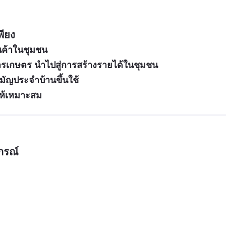
พียง
นค้าในชุมชน
เกษตร นำไปสู่การสร้างรายได้ในชุมชน
ัญประจำบ้านขึ้นใช้
อให้เหมาะสม
กรณ์