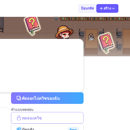
ketty_ket2023 
ป้อนรหัส
สร้าง
คัดลอกไปควิซของฉัน
ทำแบบทดสอบ
ทดลองควิซ
บัตรคำ
New