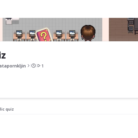
iz
atapornkljin
1
lic quiz