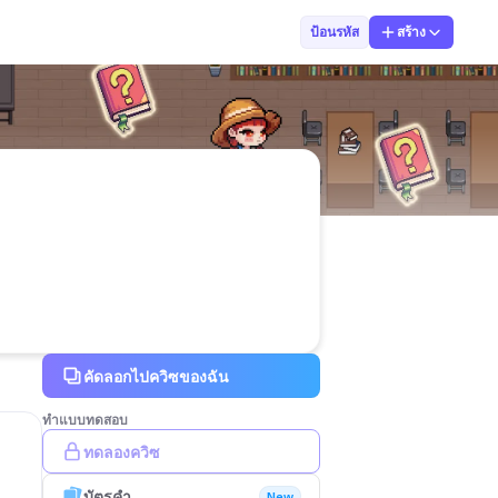
tnatapornkljin
ป้อนรหัส
สร้าง
คัดลอกไปควิซของฉัน
ทำแบบทดสอบ
ทดลองควิซ
บัตรคำ
New