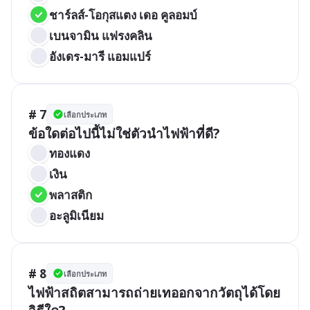
ชาร์ลส์-โอกุสแตง เดอ คูลอมบ์
เบนจามิน แฟรงคลิน
อังเดร-มารี แอมแปร์
# 7
เลือกประเภท
ข้อใดต่อไปนี้ไม่ใช่ตัวนำไฟฟ้าที่ดี?
ทองแดง
เงิน
พลาสติก
อะลูมิเนียม
# 8
เลือกประเภท
ไฟฟ้าสถิตสามารถถ่ายเทออกจากวัตถุได้โดย