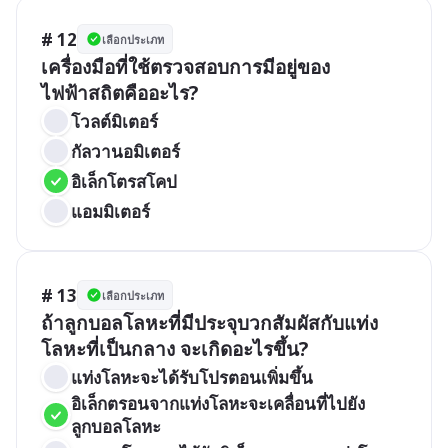
# 12
เลือกประเภท
เครื่องมือที่ใช้ตรวจสอบการมีอยู่ของ
ไฟฟ้าสถิตคืออะไร?
โวลต์มิเตอร์
กัลวานอมิเตอร์
อิเล็กโตรสโคป
แอมมิเตอร์
# 13
เลือกประเภท
ถ้าลูกบอลโลหะที่มีประจุบวกสัมผัสกับแท่ง
โลหะที่เป็นกลาง จะเกิดอะไรขึ้น?
แท่งโลหะจะได้รับโปรตอนเพิ่มขึ้น
อิเล็กตรอนจากแท่งโลหะจะเคลื่อนที่ไปยัง
ลูกบอลโลหะ