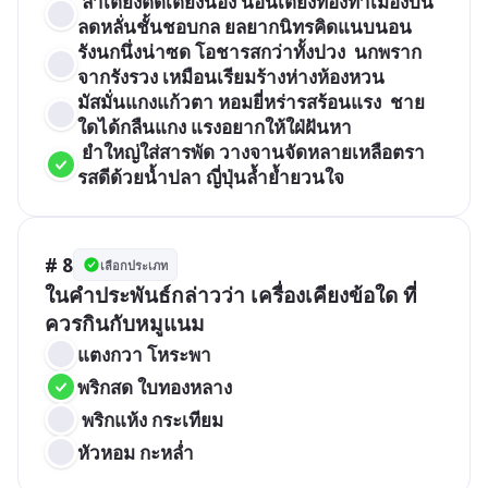
 ล่าเตียงติดเตียงน้อง นอนเตียงทองทำเมืองบน  
ลดหลั่นชั้นชอบกล ยลยากนิทรคิดแนบนอน
รังนกนึ่งน่าซด โอชารสกว่าทั้งปวง  นกพราก
จากรังรวง เหมือนเรียมร้างห่างห้องหวน
มัสมั่นแกงแก้วตา หอมยี่หร่ารสร้อนแรง  ชาย
ใดได้กลืนแกง แรงอยากให้ใฝ่ฝันหา
 ยำใหญ่ใส่สารพัด วางจานจัดหลายเหลือตรา  
รสดีด้วยน้ำปลา ญี่ปุ่นล้ำย้ำยวนใจ
# 8
เลือกประเภท
ในคำประพันธ์กล่าวว่า เครื่องเคียงข้อใด ที่
ควรกินกับหมูแนม
แตงกวา โหระพา 
พริกสด ใบทองหลาง
 พริกแห้ง กระเทียม    
หัวหอม กะหล่ำ