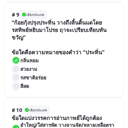
# 9
เลือกประเภท
“ก้อยกุ้งปรุงประทิ่น วางถึงลิ้นดิ้นแดโดย

รสทิพย์หยิบมาโปรย ฤาจะเปรียบเทียบทัน
ขวัญ”

ข้อใดคือความหมายของคำว่า "ประทิ่น"
กลิ่นหอม   
สวยงาม
รสชาติอร่อย
สีสด
# 10
เลือกประเภท
ข้อใดแบ่งวรรคการอ่านกาพย์ได้ถูกต้อง
ยำใหญ่/ใส่สารพัด วางจานจัด/หลายเหลือตรา  