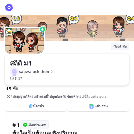
สถิติ ม1
saowaluck thon
เรียงลำดับ
สถิติ ม1
saowaluck thon
57
15 ข้อ
ไม่อนุญาตให้ตอบคำตอบที่ไม่ถูกต้อง
ซ่อนคำตอบ
public quiz
บัตรคำ
แผ่นงาน
# 1
เลือกประเภท
ข้อใดเป็นข้อมูลเชิงปริมาณ