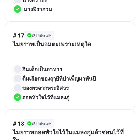
 นางพิรากวน
# 17
เลือกประเภท
ไมยราพเป็นอมตะเพราะเหตุใด

กินเด็กเป็นอาหาร   
ดื่มเลือดของฤๅษีที่บำเพ็ญมาพันปี   
ของพรจากพระอิศวร 
ถอดหัวใจไว้ที่แมลงภู่
# 18
เลือกประเภท
ไมยราพถอดหัวใจไว้ในแมลงภู่แล้วซ่อนไว้ที่