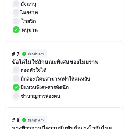
มัจฉานุ   
ไมยราพ  
 ไวยวิก  
 หนุมาน
# 7
เลือกประเภท
ข้อใดไม่ใช่ลักษณะพิเศษของไมยราพ
ถอดหัวใจได้   
มีกล้องวเิศษสามารถทำให้คนหลับ   
มีแหวนพิเศษสารพัดนึก   
ชำนาญการล่องหน
# 8
เลือกประเภท
นางพิรากวนมีความสัมพันธ์อย่างไรกับไมย