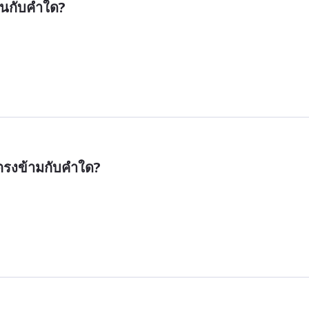
อนกับคำใด?
ยตรงข้ามกับคำใด?