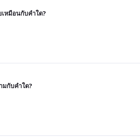
ายเหมือนกับคำใด?
้ามกับคำใด?