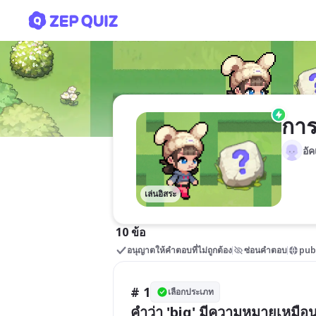
การเปรียบเทียบ(คัดลอก)
การ
อั
เล่นอิสระ
10 ข้อ
อนุญาตให้คำตอบที่ไม่ถูกต้อง
ซ่อนคำตอบ
pub
# 1
เลือกประเภท
คำว่า 'big' มีความหมายเหมือน