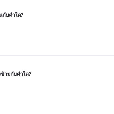
อนกับคำใด?
งข้ามกับคำใด?