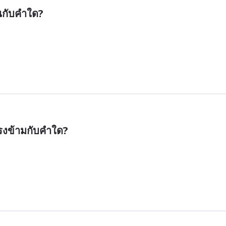
นกับคำใด?
รงข้ามกับคำใด?