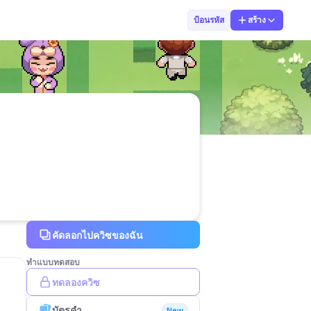
อัคเรศ ศรัณย์ธ
ป้อนรหัส
สร้าง
คัดลอกไปควิซของฉัน
ทำแบบทดสอบ
ทดลองควิซ
บัตรคำ
New