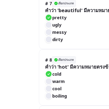
# 7
เลือกประเภท
คำว่า 'beautiful' มีความหม
pretty
ugly
messy
dirty
# 8
เลือกประเภท
คำว่า 'hot' มีความหมายตรงข
cold
warm
cool
boiling