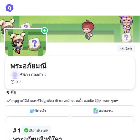
พระอภัยมณี
ชัยภา กองคํา
เล่นอิสระ
พระอภัยมณี
ชัยภา กองคํา
2
5 ข้อ
อนุญาตให้คำตอบที่ไม่ถูกต้อง
แสดงคำตอบเมื่อตอบผิด
public quiz
บัตรคำ
แผ่นงาน
# 1
เลือกประเภท
พระอภัยมณีหนีใคร