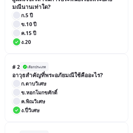
มณีนานเท่าใด?
ก.5 ปี
ข.10 ปี
ค.15 ปี
ง.20
# 2
เลือกประเภท
อาวุธสำคัญที่พระอภัยมณีใช้คืออะไร?
ก.ดาบวิเศษ
ข.หอกโมกขศักดิ์
ค.พิณวิเศษ
ง.ปี่วิเศษ