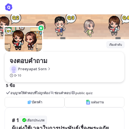
จงตอบคำถาม
Preeyapat Sorn
เรียงลำดับ
จงตอบคำถาม
Preeyapat Sorn
10
5 ข้อ
อนุญาตให้คำตอบที่ไม่ถูกต้อง
ซ่อนคำตอบ
public quiz
บัตรคำ
แผ่นงาน
# 1
เลือกประเภท
ผู้แต่งใช้เวลาในการประพันธ์เรื่องพระอภัย