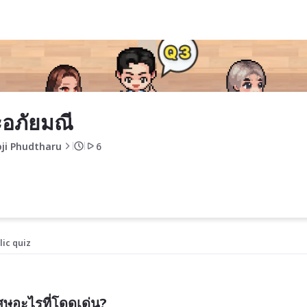
อภัยมณี
ji Phudtharu
6
lic quiz
ษอะไรที่โดดเด่น?