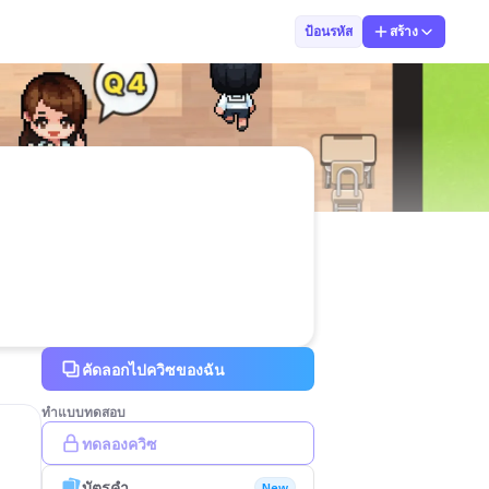
Moji Phudtharu
ป้อนรหัส
สร้าง
คัดลอกไปควิซของฉัน
ทำแบบทดสอบ
ทดลองควิซ
บัตรคำ
New