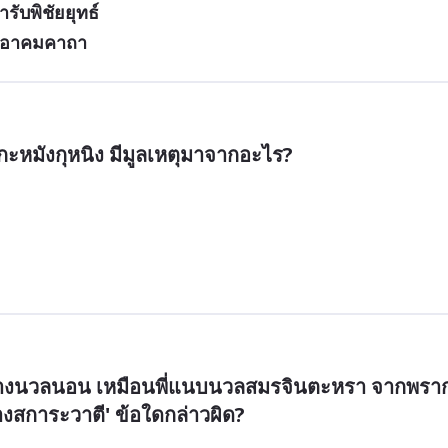
ับพิชัยยุทธ์
านอาคมคาถา
กกะหมังกุหนิง มีมูลเหตุมาจากอะไร?
นางนวลนอน เหมือนพี่แนบนวลสมรจินตะหรา จากพรา
สการะวาตี' ข้อใดกล่าวผิด?