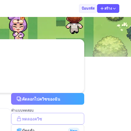
Timtim Thabtim
ป้อนรหัส
สร้าง
คัดลอกไปควิซของฉัน
ทำแบบทดสอบ
ทดลองควิซ
บัตรคำ
New