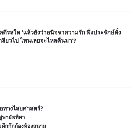
ีรสใด 'แล้วยังว่าอนิจจาความรัก พึ่งประจักษ์ดั่ง
นเกลียวไป ไหนเลยจะไหลคืนมา'?
่อทางไสยศาสตร์?
สู่พายัพทิศา
มคึกกึกก้องท้องสนาม