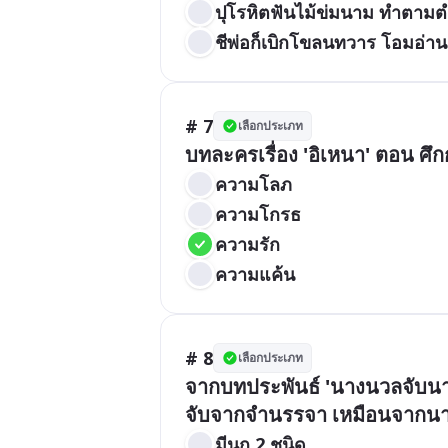
ปุโรหิตฟันไม้ข่มนาม ทำตามตำร
ชีพ่อก็เบิกโขลนทวาร โอมอ่
# 7
เลือกประเภท
บทละครเรื่อง 'อิเหนา' ตอน ศึ
ความโลภ
ความโกรธ
ความรัก
ความแค้น
# 8
เลือกประเภท
จากบทประพันธ์ 'นางนวลจับ
จับจากจำนรรจา เหมือนจากนาง
มีนก 2 ชนิด