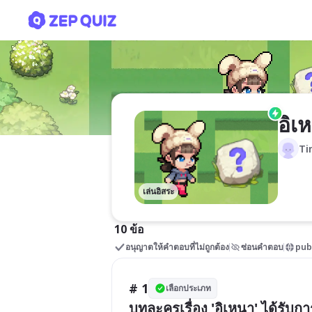
อิเหนา ตอน ศึกมังกุหนิง
อิเ
Ti
เล่นอิสระ
10 ข้อ
อนุญาตให้คำตอบที่ไม่ถูกต้อง
ซ่อนคำตอบ
pub
# 1
เลือกประเภท
บทละครเรื่อง 'อิเหนา' ได้รับ