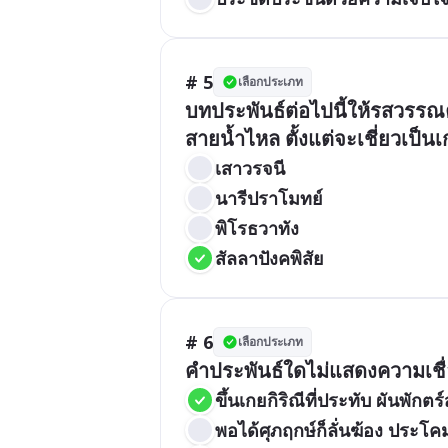
# 5
เลือกประเภท
บทประพันธ์ต่อไปนี้ให้รสวรรณคด
สายน้ำไหล ตั้งแต่จะเชี่ยวเป็
เสาวรจนี
นารีปราโมทย์
พิโรธวาทัง
สัลลาปังคพิสัย
# 6
เลือกประเภท
คำประพันธ์ใดไม่แสดงความเชื
ขึ้นเกยกิริณีที่ประทับ ผันพักตร์
พอได้ศุภฤกษ์ก็ลั่นฆ้อง ประโค