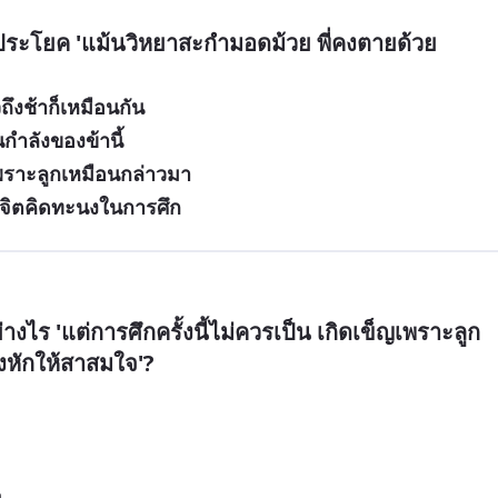
ในประโยค 'แม้นวิหยาสะกํามอดม้วย พี่คงตายด้วย
ึงช้าก็เหมือนกัน
นกำลังของข้านี้
พราะลูกเหมือนกล่าวมา
ยจิตคิดทะนงในการศึก
อย่างไร 'แต่การศึกครั้งนี้ไม่ควรเป็น เกิดเข็ญเพราะลูก
จึงหักให้สาสมใจ'?
จ