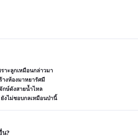
พราะลูกเหมือนกล่าวมา
นร้างห้องมาหยารัศมี
จักษ์ดังสายน้ำไหล
งไม่ชอบกลเหมือนป่านี้
ื่น?