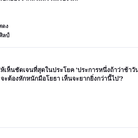
สดง
ิลป์
้เห็นชัดเจนที่สุดในประโยค 'ประการหนึ่งถ้าว่าช้าวั
ะต้องหักหนักมือโยธา เห็นจะยากยิ่งกว่านี้ไป'?