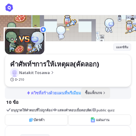
คำศัพท์ฯการให้เหตุผล(คัดลอก)
Natakit Tosawa
แมตช์ทีม
คำศัพท์ฯการให้เหตุผล(คัดลอก)
Natakit Tosawa
210
ควิซที่สร้างด้วยแผนที่พรีเมียม
ซื้อแพ็กเกจ
10 ข้อ
อนุญาตให้คำตอบที่ไม่ถูกต้อง
แสดงคำตอบเมื่อตอบผิด
public quiz
บัตรคำ
แผ่นงาน