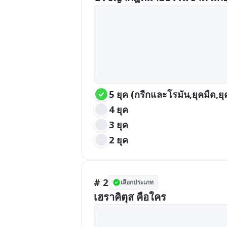
5 ยุค (กรีกและโรมัน,ยุคมืด,ยุค
4 ยุค
3 ยุค
2 ยุค
# 2
เลือกประเภท
เฮราคิตุส คือใคร