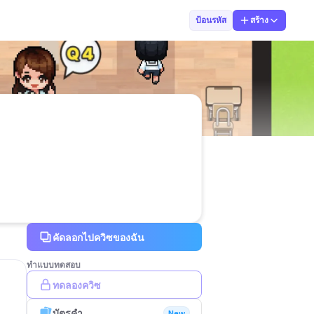
milk savanya
ป้อนรหัส
สร้าง
คัดลอกไปควิซของฉัน
ทำแบบทดสอบ
ทดลองควิซ
บัตรคำ
New