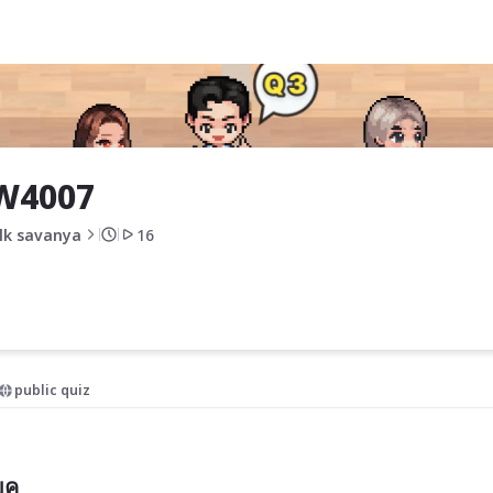
W4007
lk savanya
16
public quiz
ุค