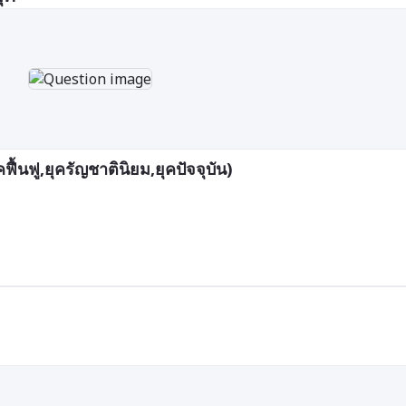
ฟื้นฟู,ยุครัญชาตินิยม,ยุคปัจจุบัน)