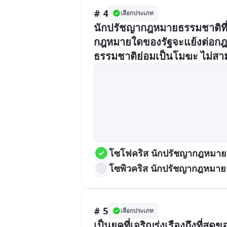
# 4
เลือกประเภท
นักปรัชญากฎหมายธรรมชาติที่ยื
กฎหมายใดของรัฐจะแย้งต่อกฎห
ธรรมชาติย่อมเป็นโมฆะ ไม่สาม
โซโฟคริส นักปรัชญากฎหมาย
โซพิวคริส นักปรัชญากฎหมา
# 5
เลือกประเภท
เป็นยุคที่เจริญรุ่งเรืองถึงท