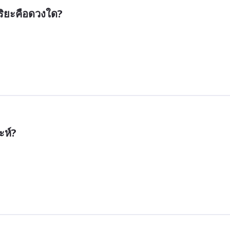
ุริยะคือดวงใด?
ะห์?