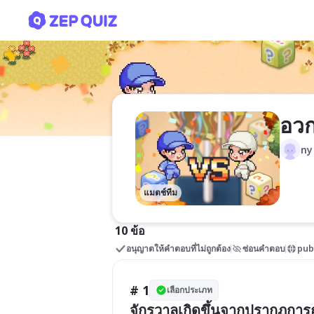
อวกาศ
อว
ny
แมตช์ทีม
10 ข้อ
อนุญาตให้คำตอบที่ไม่ถูกต้อง
ซ่อนคำตอบ
pub
# 1
เลือกประเภท
จักรวาลเกิดขึ้นจากปรากฏการ