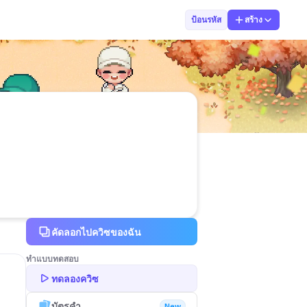
ny ny
ป้อนรหัส
สร้าง
คัดลอกไปควิซของฉัน
ทำแบบทดสอบ
ทดลองควิซ
บัตรคำ
New