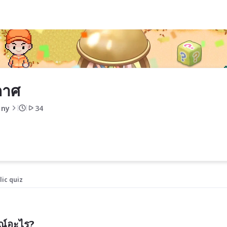
กาศ
 ny
34
lic quiz
ณ์อะไร?