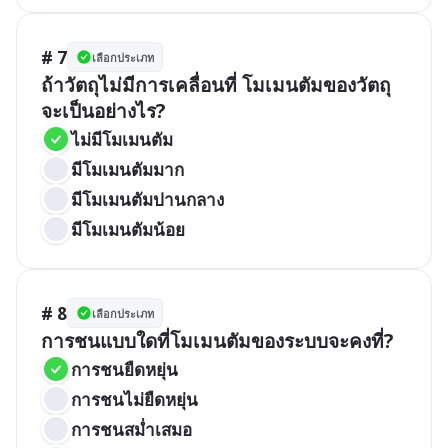
# 7
เลือกประเภท
ถ้าวัตถุไม่มีการเคลื่อนที่ โมเมนตัมของวัตถุ
จะเป็นอย่างไร?
ไม่มีโมเมนตัม
มีโมเมนตัมมาก
มีโมเมนตัมปานกลาง
มีโมเมนตัมน้อย
# 8
เลือกประเภท
การชนแบบใดที่โมเมนตัมของระบบจะคงที่?
การชนยืดหยุ่น
การชนไม่ยืดหยุ่น
การชนสม่ำเสมอ