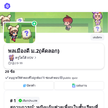
พลเมืองดี ม.2(คัดลอก)
ครูโตโต้ VOV
เล่นอิสระ
พลเมืองดี ม.2(คัดลอก)
ครูโตโต้ VOV
2
99
20 ข้อ
อนุญาตให้คำตอบที่ไม่ถูกต้อง
ซ่อนคำตอบ
public quiz
บัตรคำ
แผ่นงาน
# 1
เลือกประเภท
สถานการณ์: หญิงแก้มช่วยเพื่อนในชั้นเรียนที่