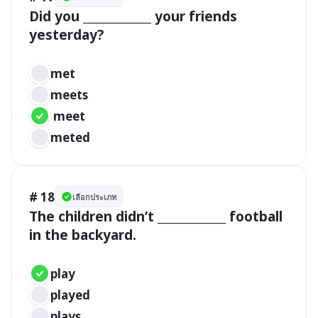
Did you ____________ your friends 
yesterday?

met	 
meets	
 meet		 
meted
# 18
เลือกประเภท
The children didn’t ____________ football 
in the backyard.

play 	
played	 
plays