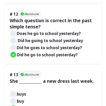
# 12
เลือกประเภท
Which question is correct in the past 
Does he go to school yesterday?		  
 Did he going to school yesterday 
Did he goes to school yesterday?
Did he go to school yesterday?
# 13
เลือกประเภท
She ____________ a new dress last week.

buys	 
buy 