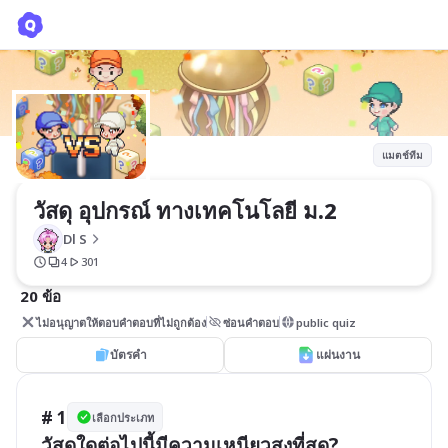
วัสดุ อุปกรณ์ ทางเทคโนโลยี ม.2
Dl S
แมตช์ทีม
วัสดุ อุปกรณ์ ทางเทคโนโลยี ม.2
Dl S
4
301
20 ข้อ
ไม่อนุญาตให้ตอบคำตอบที่ไม่ถูกต้อง
ซ่อนคำตอบ
public quiz
บัตรคำ
แผ่นงาน
# 1
เลือกประเภท
วัสดุใดต่อไปนี้มีความเหนียวสูงที่สุด?