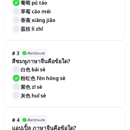
葡萄 pú táo 
草莓 cǎo méi 
香蕉 xiāng jiāo 
荔枝 lì zhī 
# 3
เลือกประเภท
สีชมพูภาษาจีนคือข้อใด?
白色 bái sè 
粉红色 fěn hóng sè 
紫色 zǐ sè 
灰色 huī sè 
# 4
เลือกประเภท
แอปเปิ้ล ภาษาจีนคือข้อใด?