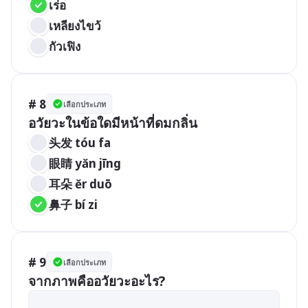
เร่อ
เหลียงไขว้
กัวเฟิง
# 8
เลือกประเภท
อวัยวะในข้อใดมีหน้าที่ดมกลิ่น
头发 tóu fa 
眼睛 yǎn jīng 
耳朵 ěr duō 
鼻子 bí zi 
# 9
เลือกประเภท
จากภาพคืออวัยวะอะไร?