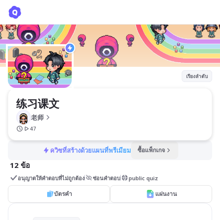
练习课文
老师
เรียงลำดับ
练习课文
老师
47
ควิซที่สร้างด้วยแผนที่พรีเมียม
ซื้อแพ็กเกจ
12 ข้อ
อนุญาตให้คำตอบที่ไม่ถูกต้อง
ซ่อนคำตอบ
public quiz
บัตรคำ
แผ่นงาน