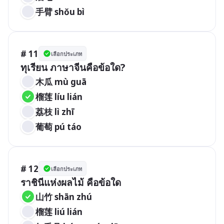
手臂 shǒu bì 
# 11
เลือกประเภท
ทุเรียน ภาษาจีนคือข้อใด?
木瓜 mù guā 
榴莲 líu lián 
荔枝 lì zhī 
葡萄 pú táo 
# 12
เลือกประเภท
ราชินีแห่งผลไม้ คือข้อใด
山竹 shān zhú 
榴莲 liú lián 