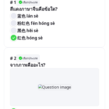
# 1
เลือกประเภท
สีแดงภาษาจีนคือข้อใด?
蓝色 lán sè 
粉红色 fěn hóng sè 
黑色 hēi sè 
红色 hóng sè 
# 2
เลือกประเภท
จากภาพคืออะไร?