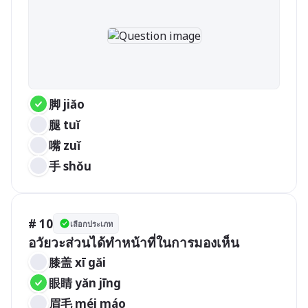
脚 jiǎo 
腿 tuǐ 
嘴 zuǐ 
手 shǒu 
# 10
เลือกประเภท
อวัยวะส่วนได้ทำหน้าที่ในการมองเห็น
膝盖 xī gǎi 
眼睛 yǎn jīng 
眉毛 méi máo 