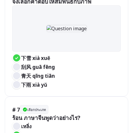
จงเลือกคำตอบให้สัมพันธ์กับภาพ
下雪 xià xuě 
刮风 guā fēng 
青天 qīng tiān 
下雨 xià yǔ 
# 7
เลือกประเภท
ร้อน ภาษาจีนพูดว่าอย่างไร?
เหลิ่ง