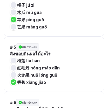
橘子 jú zi 
木瓜 mù guā 
苹果 píng guǒ 
芒果 máng guǒ 
# 5
เลือกประเภท
ลิงชอบกินผลไม้อะไร
榴莲 líu lián 
红毛丹 hóng máo dān 
火龙果 huǒ lóng guǒ 
香蕉 xiāng jiāo 
# 6
เลือกประเภท