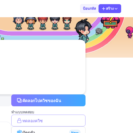
01 กษิเดช ศรีส
ป้อนรหัส
สร้าง
คัดลอกไปควิซของฉัน
ทำแบบทดสอบ
ทดลองควิซ
บัตรคำ
New