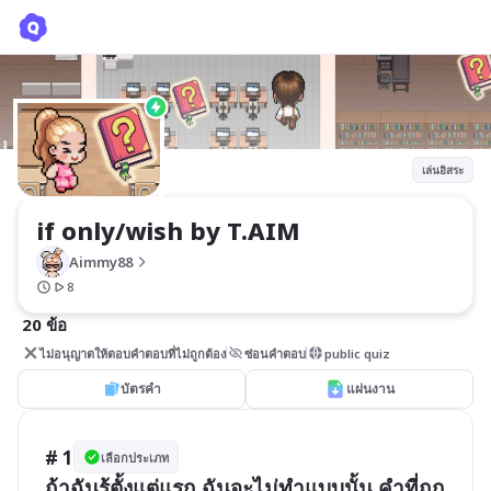
if only/wish by T.AIM
Aimmy88
เล่นอิสระ
if only/wish by T.AIM
Aimmy88
8
20 ข้อ
ไม่อนุญาตให้ตอบคำตอบที่ไม่ถูกต้อง
ซ่อนคำตอบ
public quiz
บัตรคำ
แผ่นงาน
# 1
เลือกประเภท
ถ้าฉันรู้ตั้งแต่แรก ฉันจะไม่ทำแบบนั้น คำที่ถูก