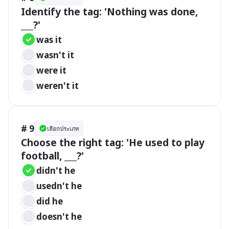
Identify the tag: 'Nothing was done, 
___?'
was it
wasn't it
were it
weren't it
# 9
เลือกประเภท
Choose the right tag: 'He used to play 
football, ___?'
didn't he
usedn't he
did he
doesn't he