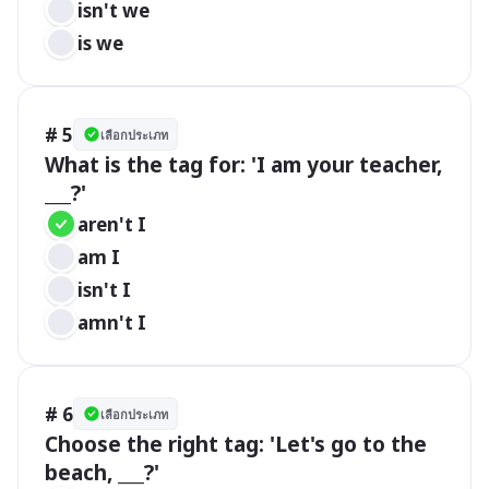
isn't we
is we
# 5
เลือกประเภท
What is the tag for: 'I am your teacher, 
___?'
aren't I
am I
isn't I
amn't I
# 6
เลือกประเภท
Choose the right tag: 'Let's go to the 
beach, ___?'