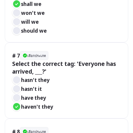
shall we
won't we
will we
should we
# 7
เลือกประเภท
Select the correct tag: 'Everyone has 
arrived, ___?'
hasn't they
hasn't it
have they
haven't they
# 8
เลือกประเภท