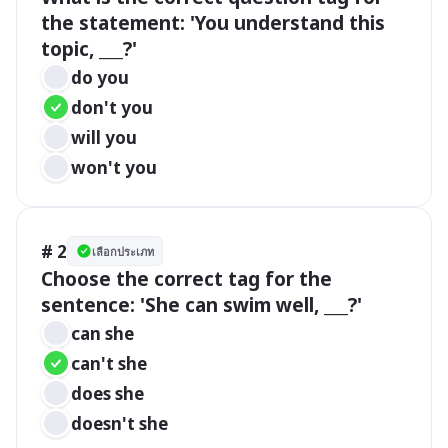
the statement: 'You understand this 
topic, ___?'
do you
don't you
will you
won't you
# 2
เลือกประเภท
Choose the correct tag for the 
sentence: 'She can swim well, ___?'
can she
can't she
does she
doesn't she