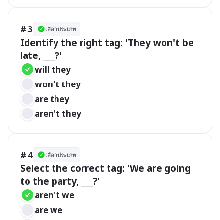
# 3
เลือกประเภท
Identify the right tag: 'They won't be 
late, ___?'
will they
won't they
are they
aren't they
# 4
เลือกประเภท
Select the correct tag: 'We are going 
to the party, ___?'
aren't we
are we