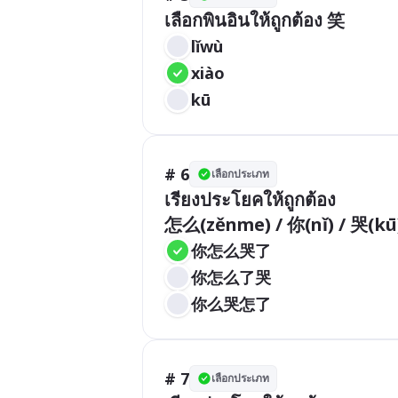
lǐwù
xiào	
kū
# 6
เลือกประเภท
เรียงประโยคให้ถูกต้อง

怎么(zěnme) / 你(nǐ) / 哭(kū) 
你怎么哭了
你怎么了哭
你么哭怎了
# 7
เลือกประเภท