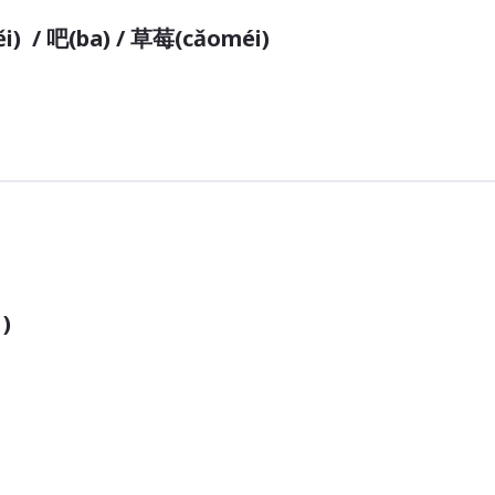
i)  / 吧(ba) / 草莓(cǎoméi)
？)