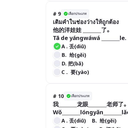
# 9
เลือกประเภท
เติมคำในช่องว่างให้ถูกต้อง

他的洋娃娃 ________了。

Tā de yángwáwá ________le.
A . 丢(diū)            
B.  给(gěi)   
D. 把(bǎ)
C .  要(yào)     
# 10
เลือกประเภท
我________龙眼________老师了。
Wǒ________lóngyǎn________lǎ
A . 丢(diū)    B.  给(gěi)        