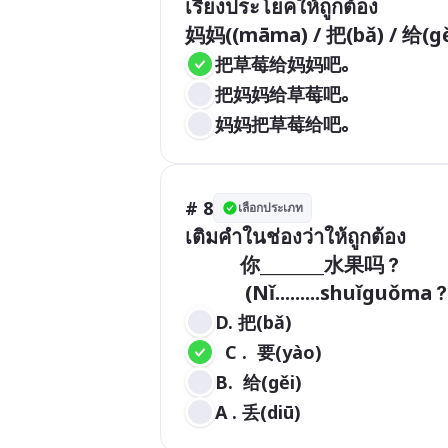
เรียงประโยคให้ถูกต้อง

妈妈((māma) / 把(bǎ) / 给(gě
把草莓给妈妈吧。
把妈妈给草莓吧。
妈妈把草莓给吧。
# 8
เลือกประเภท
เติมคำในช่องว่าให้ถูกต้อง

           你________水果吗？

            (Nǐ.........shuǐguǒma
D. 把(bǎ) 
  C .  要(yào)  
B.  给(gěi) 
A . 丢(diū)   