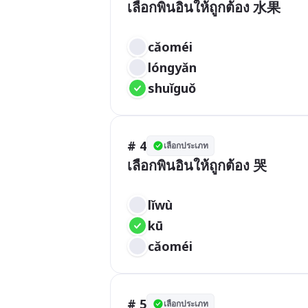
เลือกพินอินให้ถูกต้อง 水果

cǎoméi
lóngyǎn
shuǐguǒ	
# 4
เลือกประเภท
เลือกพินอินให้ถูกต้อง 哭

lǐwù
kū	
cǎoméi	
# 5
เลือกประเภท