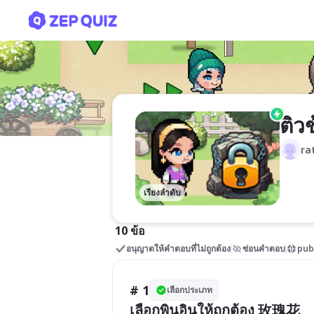
ติวข้อสอบ P6(คัดลอก)
ติว
ra
เรียงลำดับ
10 ข้อ
อนุญาตให้คำตอบที่ไม่ถูกต้อง
ซ่อนคำตอบ
pub
# 1
เลือกประเภท
เลือกพินอินให้ถูกต้อง 玫瑰花