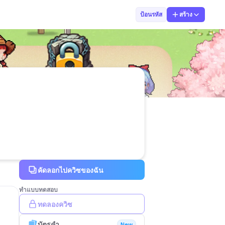
rattanawadee s
ป้อนรหัส
สร้าง
คัดลอกไปควิซของฉัน
ทำแบบทดสอบ
ทดลองควิซ
บัตรคำ
New