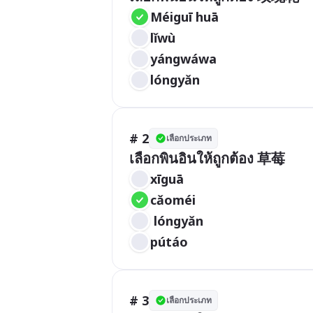
Méiguī huā 
lǐwù 
yángwáwa
lóngyǎn
# 2
เลือกประเภท
เลือกพินอินให้ถูกต้อง 草莓
xīguā 
cǎoméi
 lóngyǎn 
pútáo
# 3
เลือกประเภท