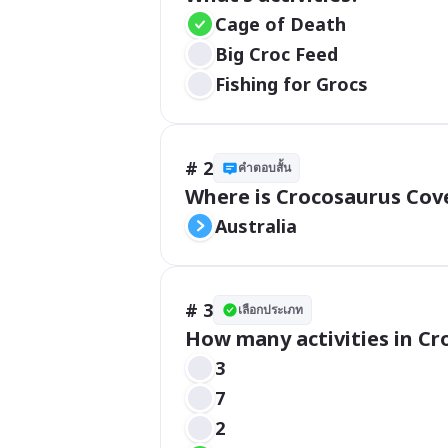
Cage of Death
Big Croc Feed
Fishing for Grocs
# 2
คำตอบสั้น
Where is Crocosaurus Cov
Australia 
# 3
เลือกประเภท
How many activities in C
3
7
2