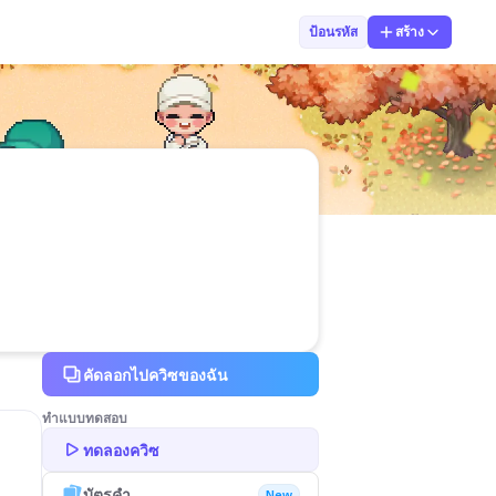
Nutnicha Kunch
ป้อนรหัส
สร้าง
คัดลอกไปควิซของฉัน
ทำแบบทดสอบ
ทดลองควิซ
บัตรคำ
New