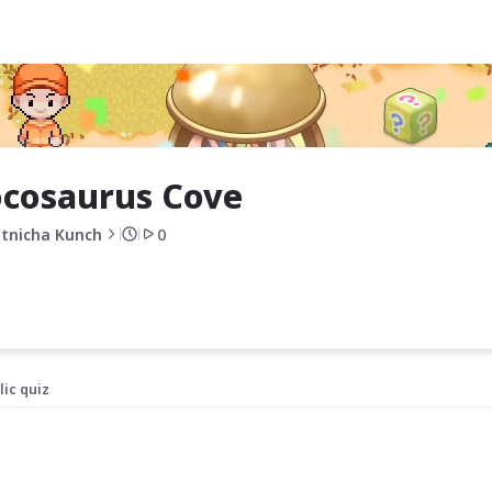
ocosaurus Cove 
tnicha Kunch
0
lic quiz