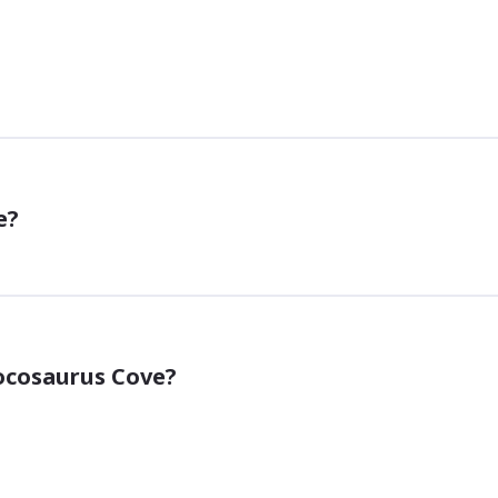
e?
rocosaurus Cove?