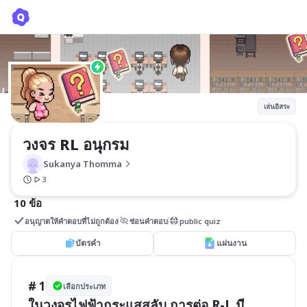
วงจร RL อนุกรม
Sukanya Thomma
เล่นอิสระ
วงจร RL อนุกรม
Sukanya Thomma
3
10 ข้อ
อนุญาตให้คำตอบที่ไม่ถูกต้อง
ซ่อนคำตอบ
public quiz
บัตรคำ
แผ่นงาน
# 1
เลือกประเภท
ในวงจรไฟฟ้ากระแสสลับ การต่อ R-L มี