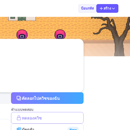
Palika Wichian
ป้อนรหัส
สร้าง
คัดลอกไปควิซของฉัน
ทำแบบทดสอบ
ทดลองควิซ
บัตรคำ
New