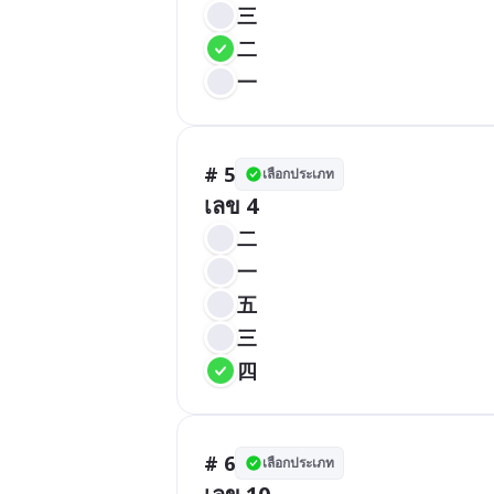
三
二
一
# 5
เลือกประเภท
เลข 4
二
一
五
三
四
# 6
เลือกประเภท