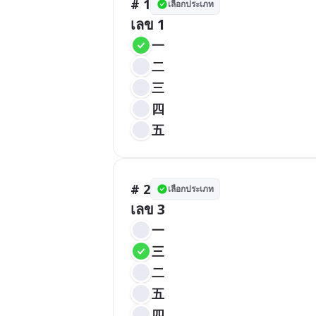
# 1
เลือกประเภท
เลข 1
一
二
三
四
五
# 2
เลือกประเภท
เลข 3
一
三
二
五
四