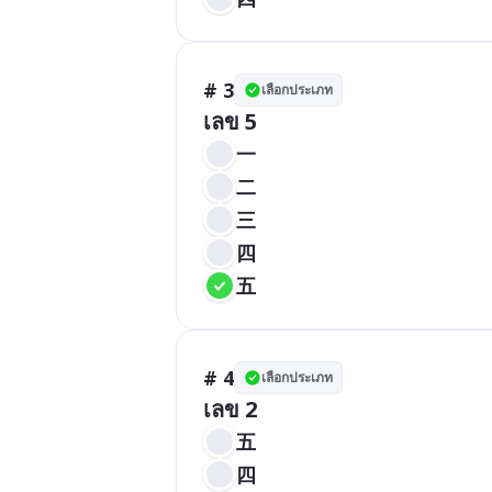
# 3
เลือกประเภท
เลข 5
一
二
三
四
五
# 4
เลือกประเภท
เลข 2
五
四