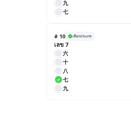
九
七
# 10
เลือกประเภท
เลข 7
六
十
八
七
九