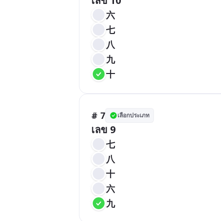
เลข 10
六
七
八
九
十
# 7
เลือกประเภท
เลข 9
七
八
十
六
九