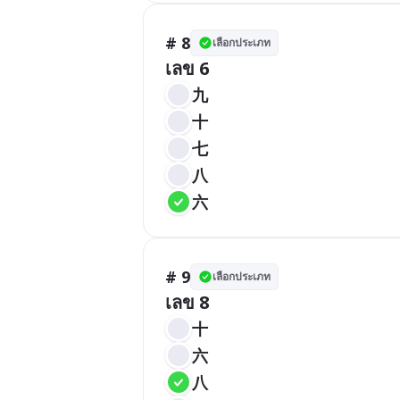
# 8
เลือกประเภท
เลข 6
九
十
七
八
六
# 9
เลือกประเภท
เลข 8
十
六
八