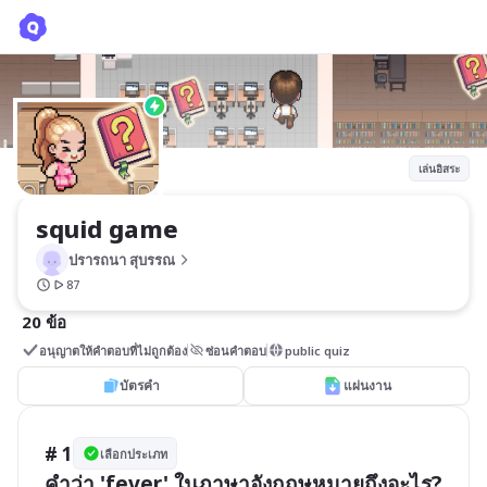
squid game
ปรารถนา สุบรรณ
เล่นอิสระ
squid game
ปรารถนา สุบรรณ
87
20 ข้อ
อนุญาตให้คำตอบที่ไม่ถูกต้อง
ซ่อนคำตอบ
public quiz
บัตรคำ
แผ่นงาน
# 1
เลือกประเภท
คำว่า 'fever' ในภาษาอังกฤษหมายถึงอะไร?