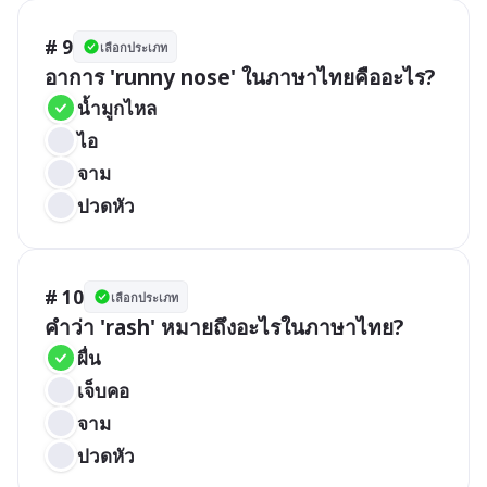
# 9
เลือกประเภท
อาการ 'runny nose' ในภาษาไทยคืออะไร?
น้ำมูกไหล
ไอ
จาม
ปวดหัว
# 10
เลือกประเภท
คำว่า 'rash' หมายถึงอะไรในภาษาไทย?
ผื่น
เจ็บคอ
จาม
ปวดหัว