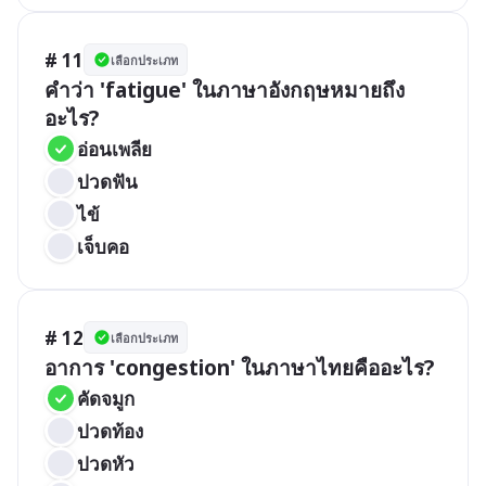
# 11
เลือกประเภท
คำว่า 'fatigue' ในภาษาอังกฤษหมายถึง
อะไร?
อ่อนเพลีย
ปวดฟัน
ไข้
เจ็บคอ
# 12
เลือกประเภท
อาการ 'congestion' ในภาษาไทยคืออะไร?
คัดจมูก
ปวดท้อง
ปวดหัว