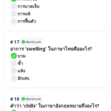
การบาดเจ็บ
การแพ้
การฟื้นตัว
# 17
เลือกประเภท
อาการ 'swelling' ในภาษาไทยคืออะไร?
บวม
ช้ำ
แห้ง
อักเสบ
# 18
เลือกประเภท
คำว่า 'chills' ในภาษาอังกฤษหมายถึงอะไร?