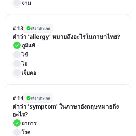
จาม
# 13
เลือกประเภท
คำว่า 'allergy' หมายถึงอะไรในภาษาไทย?
ภูมิแพ้
ไข้
ไอ
เจ็บคอ
# 14
เลือกประเภท
คำว่า 'symptom' ในภาษาอังกฤษหมายถึง
อะไร?
อาการ
โรค