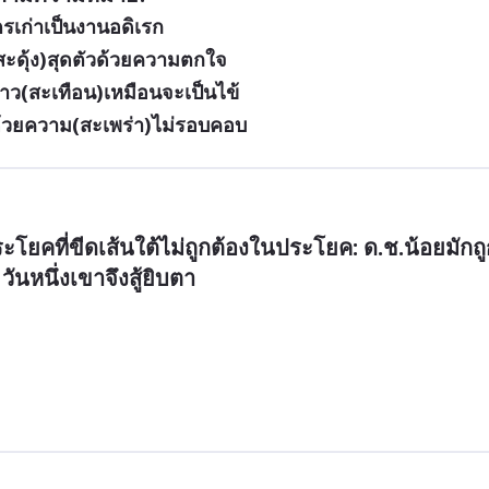
รเก่าเป็นงานอดิเรก
็(สะดุ้ง)สุดตัวด้วยความตกใจ
นาว(สะเทือน)เหมือนจะเป็นไข้
 ด้วยความ(สะเพร่า)ไม่รอบคอบ
คที่ขีดเส้นใต้ไม่ถูกต้องในประโยค: ด.ช.น้อยมักถู
วันหนึ่งเขาจึงสู้ยิบตา