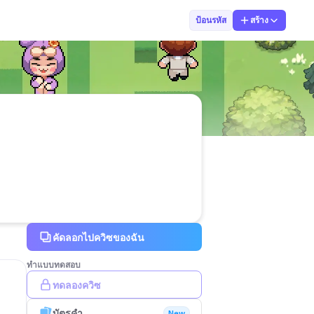
ครูกริช
ป้อนรหัส
สร้าง
คัดลอกไปควิซของฉัน
ทำแบบทดสอบ
ทดลองควิซ
บัตรคำ
New