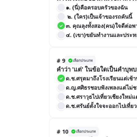
๑. (นี่)คือครอบครัวของฉัน
 ๒. (ใคร)เป็นเจ้าของรถคันนี้
๓. คุณลุงทั้งสอง(คน)ใจดีต่อ
๔. (เขา)ขยันทำงานและประห
# 9
เลือกประเภท
คำว่า 'แต่' ในข้อใดเป็นคำบุพ
ด.ช.ศรุตมาถึงโรงเรียนแต่เช้า
ด.ญ.ศศิธรชอบฟังเพลงแต่ไม่ช
ด.ช.ศราวุธไปเที่ยวเชียงใหม่แต
ด.ช.ศรันย์ตั้งใจจะออกไปเที่
# 10
เลือกประเภท