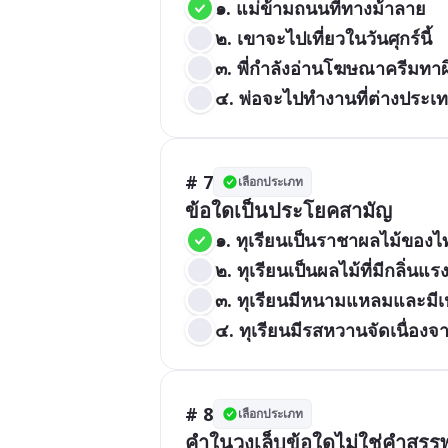
๑. แม่ข้ามถนนที่ทางม้าลาย
๒. เขาจะไปเที่ยวในวันศุกร์นี้
๓. พี่กำลังอ่านโฆษณาครีมทาผ
๔. พ่อจะไปทำงานที่ต่างประเ
# 7
เลือกประเภท
๑. ทุเรียนเป็นราชาผลไม้ของไ
๒. ทุเรียนเป็นผลไม้ที่มีกลิ่นแ
๓. ทุเรียนมีหนามแหลมและมี
๔. ทุเรียนมีรสหวานจัดเนื่องจ
# 8
เลือกประเภท
คำในวงเล็บข้อใดไม่ใช่คำสร