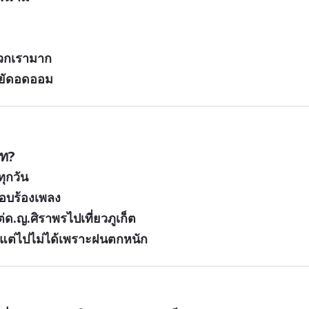
พวกเรามาก 
ยัดอดออม
บท?
ทุกวัน
อบร้องเพลง
่ด.ญ.ศิราพรไปเที่ยวภูเก็ต
ยวแต่ไปไม่ได้เพราะฝนตกหนัก