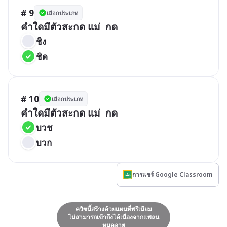
# 9
เลือกประเภท
คำใดมีตัวสะกด แม่  กด
ชิง
ชิด
# 10
เลือกประเภท
คำใดมีตัวสะกด แม่  กด
บวช
บวก
การแชร์ Google Classroom
ควิซนี้สร้างด้วยแผนที่พรีเมียม
ไม่สามารถเข้าถึงได้เนื่องจากแพลน
หมดอายุ