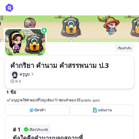
คำกริยา คำนาม คำสรรพนาม ป.3
ครูบูม
เรียงลำดับ
คำกริยา คำนาม คำสรรพนาม ป.3
ครูบูม
6
1 ข้อ
อนุญาตให้คำตอบที่ไม่ถูกต้อง
ซ่อนคำตอบ
public quiz
บัตรคำ
แผ่นงาน
# 1
เลือกประเภท
ข้อใดคือคำนามบอกสถานที่