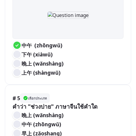
中午  (zhōngwǔ)
下午 (xiàwǔ)
晚上 (wǎnshàng)
上午 (shàngwǔ)
# 5
เลือกประเภท
คำว่า "ช่วงบ่าย" ภาษาจีนใช้คำใด
晚上 (wǎnshàng)
中午 (zhōngwǔ)
早上 (zǎoshang)