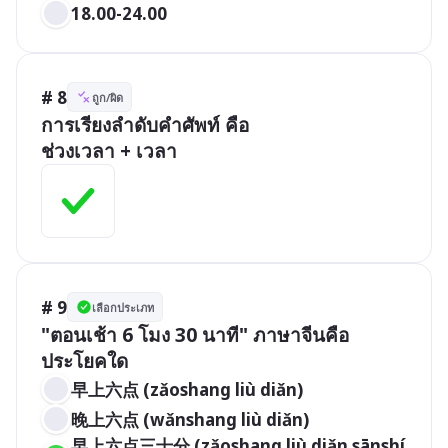
18.00-24.00
# 8
ถูก/ผิด
การเรียงลำดับคำศัพท์ คือ 

ช่วงเวลา + เวลา
# 9
เลือกประเภท
"ตอนเช้า 6 โมง 30 นาที" ภาษาจีนคือ
ประโยคใด
早上六点 (zǎoshang liù diǎn)
晚上六点 (wǎnshang liù diǎn)
早上六点三十分 (zǎoshang liù diǎn sānshí 