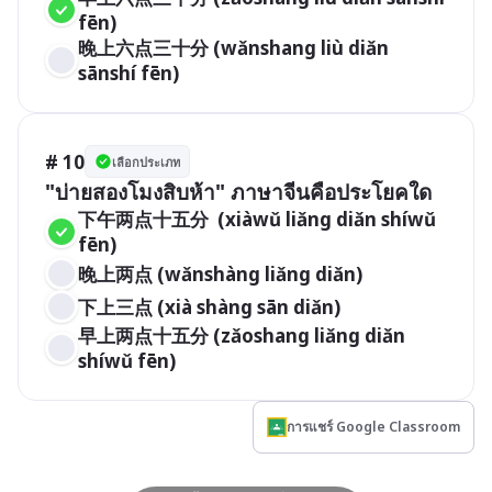
fēn)
晚上六点三十分 (wǎnshang liù diǎn 
sānshí fēn)
# 10
เลือกประเภท
"บ่ายสองโมงสิบห้า" ภาษาจีนคือประโยคใด
下午两点十五分  (xiàwǔ liǎng diǎn shíwǔ 
fēn)
晚上两点 (wǎnshàng liǎng diǎn)
下上三点 (xià shàng sān diǎn)
早上两点十五分 (zǎoshang liǎng diǎn 
shíwǔ fēn)
การแชร์ Google Classroom