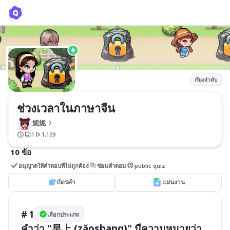
ช่วงเวลาในภาษาจีน
妮妮
เรียงลำดับ
ช่วงเวลาในภาษาจีน
妮妮
1
1,109
10 ข้อ
อนุญาตให้คำตอบที่ไม่ถูกต้อง
ซ่อนคำตอบ
public quiz
บัตรคำ
แผ่นงาน
# 1
เลือกประเภท
คำว่า "早上 (zǎoshang)" มีความหมายว่า