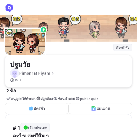
ปฐมวัย
Pimonrat Piyam
เรียงลำดับ
ปฐมวัย
Pimonrat Piyam
3
2 ข้อ
อนุญาตให้คำตอบที่ไม่ถูกต้อง
ซ่อนคำตอบ
public quiz
บัตรคำ
แผ่นงาน
# 1
เลือกประเภท
อะไรเอ่ยมีสี่ขา 