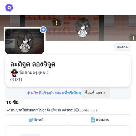
ละติจูด ลองจิจูด
ห้องเกมครูยุทธ
เล่นอิสระ
ละติจูด ลองจิจูด
ห้องเกมครูยุทธ
51
ควิซที่สร้างด้วยแผนที่พรีเมียม
ซื้อแพ็กเกจ
10 ข้อ
อนุญาตให้คำตอบที่ไม่ถูกต้อง
ซ่อนคำตอบ
public quiz
บัตรคำ
แผ่นงาน