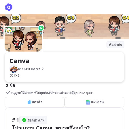
Canva
Mr.Kru.BeNz
เรียงลำดับ
Canva
Mr.Kru.BeNz
3
2 ข้อ
อนุญาตให้คำตอบที่ไม่ถูกต้อง
ซ่อนคำตอบ
public quiz
บัตรคำ
แผ่นงาน
# 1
เลือกประเภท
โปรแกรม Canva  หมายถึงอะไร?