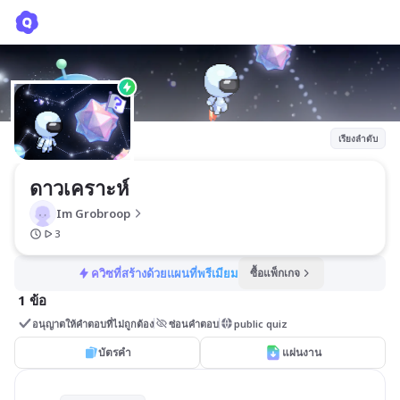
ดาวเคราะห์
Im Grobroop
เรียงลำดับ
ดาวเคราะห์
Im Grobroop
3
ควิซที่สร้างด้วยแผนที่พรีเมียม
ซื้อแพ็กเกจ
1 ข้อ
อนุญาตให้คำตอบที่ไม่ถูกต้อง
ซ่อนคำตอบ
public quiz
บัตรคำ
แผ่นงาน