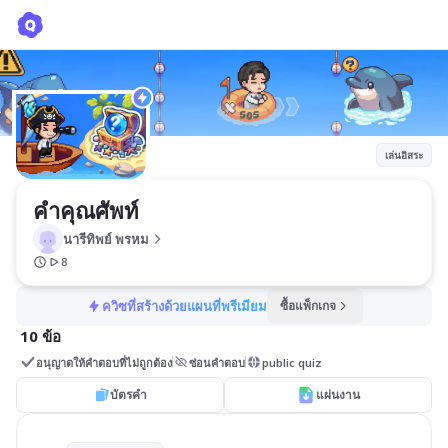
คำคุณศัพท์
นารีทิพย์ พรหม
เล่นอิสระ
คำคุณศัพท์
นารีทิพย์ พรหม
8
ควิซที่สร้างด้วยแผนที่พรีเมียม
ซื้อแพ็กเกจ
10 ข้อ
อนุญาตให้คำตอบที่ไม่ถูกต้อง
ซ่อนคำตอบ
public quiz
บัตรคำ
แผ่นงาน