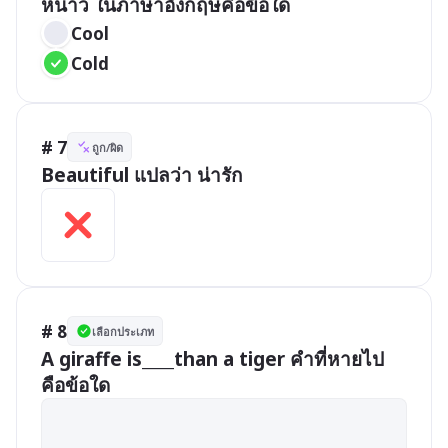
หนาว ในภาษาอังกฤษคือข้อใด
Cool
Cold
# 7
ถูก/ผิด
Beautiful แปลว่า น่ารัก
# 8
เลือกประเภท
A giraffe is____than a tiger คำที่หายไป
คือข้อใด