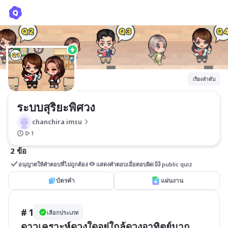
ระบบสุริยะพิศวง
chanchira imsu
เรียงลำดับ
ระบบสุริยะพิศวง
chanchira imsu
1
2 ข้อ
อนุญาตให้คำตอบที่ไม่ถูกต้อง
แสดงคำตอบเมื่อตอบผิด
public quiz
บัตรคำ
แผ่นงาน
# 1
เลือกประเภท
ดาวเคราะห์ดวงใดอยู่ใกล้ดวงอาทิตย์มาก