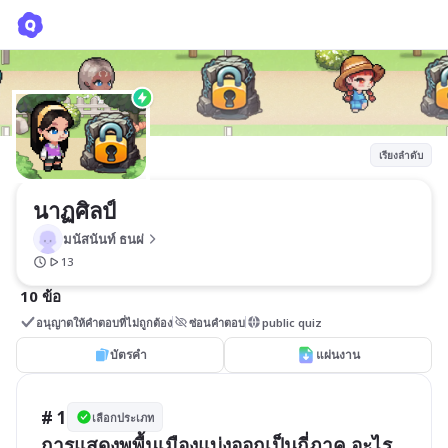
นาฏศิลป์
มนัสนันท์ ธนผ่
เรียงลำดับ
นาฏศิลป์
มนัสนันท์ ธนผ่
13
10 ข้อ
อนุญาตให้คำตอบที่ไม่ถูกต้อง
ซ่อนคำตอบ
public quiz
บัตรคำ
แผ่นงาน
# 1
เลือกประเภท
การแสดงพพื้นเมืองแบ่งออกเป็นกี่ภาค อะไร