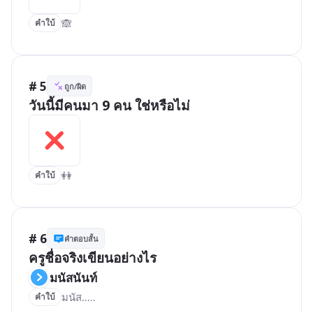
🙈
คำใบ้
# 5
ถูก/ผิด
วันนี้มีคนมา 9 คน ใช่หรือไม่
👭
คำใบ้
# 6
คำตอบสั้น
ครูชื่อจริงเขียนอย่างไร
มนัสนันท์
มนัส.....
คำใบ้