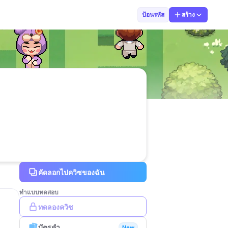
Chompoo nuch
ป้อนรหัส
สร้าง
คัดลอกไปควิซของฉัน
ทำแบบทดสอบ
ทดลองควิซ
บัตรคำ
New