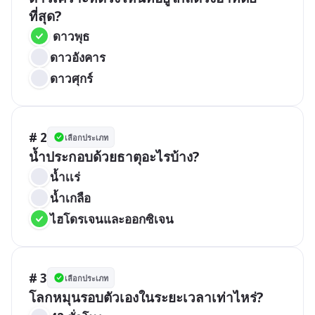
ที่สุด?
 ดาวพุธ 
ดาวอังคาร
ดาวศุกร์
# 2
เลือกประเภท
น้ำประกอบด้วยธาตุอะไรบ้าง?
นํ้าเเร่
นํ้าเกลือ
ไฮโดรเจนและออกซิเจน
# 3
เลือกประเภท
โลกหมุนรอบตัวเองในระยะเวลาเท่าไหร่?