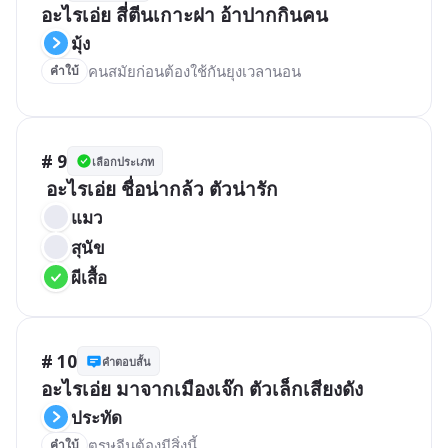
อะไรเอ่ย สี่ตีนเกาะฝา อ้าปากกินคน
มุ้ง
คำใบ้
# 9
เลือกประเภท
 อะไรเอ่ย ชื่อน่ากล้ว ตัวน่ารัก
แมว
สุนัข
ผีเสื้อ
# 10
คำตอบสั้น
อะไรเอ่ย มาจากเมืองเจ๊ก ตัวเล็กเสียงดัง
ประทัด
ตรุษจีนต้องมีสิ่งนี้
คำใบ้