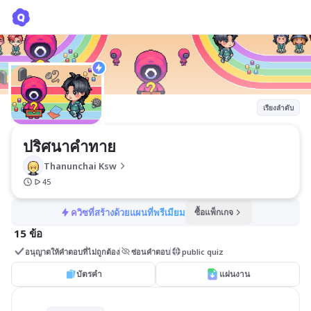
ปริศนาคำทาย
Thanunchai Ksw
เรียงลำดับ
ปริศนาคำทาย 
Thanunchai Ksw
45
ควิซที่สร้างด้วยแผนที่พรีเมียม
ซื้อแพ็กเกจ
15 ข้อ
อนุญาตให้คำตอบที่ไม่ถูกต้อง
ซ่อนคำตอบ
public quiz
บัตรคำ
แผ่นงาน